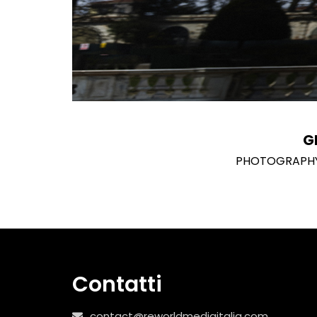
G
PHOTOGRAPHY 
Contatti
contact@reworldmediaitalia.com