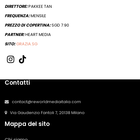
DIRETTORE:
PAKKEE TAN
FREQUENZA:
MENSILE
PREZZO DI COPERTINA:
SGD 7.90
PARTNER:
HEART MEDIA
SITO:
GRAZIA.SG
Contatti
contact@reworldmediaitalia.com
Via Gaudenzio Fantoli 7, 20138 Milano
Mappa del sito
Chi siamo