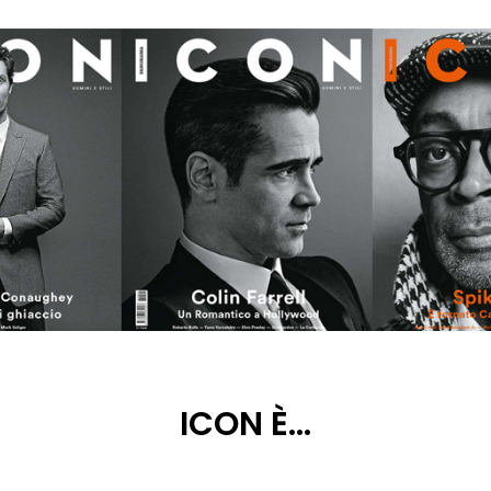
ICON È…