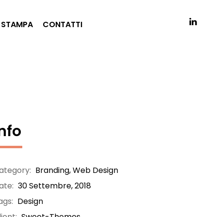
 STAMPA
CONTATTI
Info
ategory:
Branding
,
Web Design
ate:
30 Settembre, 2018
ags:
Design
ient:
Sweet-Themes