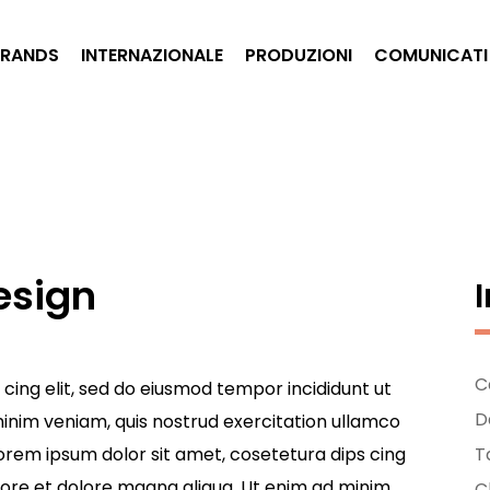
BRANDS
INTERNAZIONALE
PRODUZIONI
COMUNICATI
esign
C
cing elit, sed do eiusmod tempor incididunt ut
D
inim veniam, quis nostrud exercitation ullamco
Lorem ipsum dolor sit amet, cosetetura dips cing
T
abore et dolore magna aliqua. Ut enim ad minim
Cl